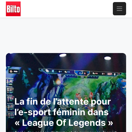
Aller
au
contenu
La fin de l’attente pour
l’e-sport féminin dans
« League Of Legends »