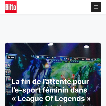
Aller
au
contenu
La fin de l’attente pour
l’e-sport féminin dans
« League Of Legends »