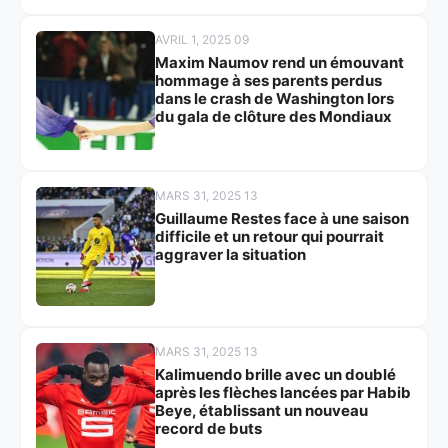
AVRIL 1, 2025 09
Maxim Naumov rend un émouvant
hommage à ses parents perdus
dans le crash de Washington lors
du gala de clôture des Mondiaux
MARS 31, 2025 13
Guillaume Restes face à une saison
difficile et un retour qui pourrait
aggraver la situation
MARS 31, 2025 13
Kalimuendo brille avec un doublé
après les flèches lancées par Habib
Beye, établissant un nouveau
record de buts