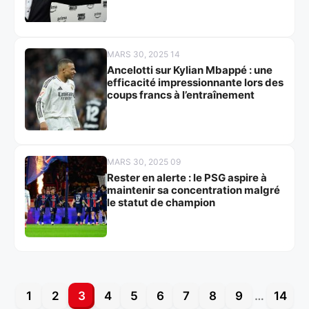
MARS 30, 2025 14
Ancelotti sur Kylian Mbappé : une
efficacité impressionnante lors des
coups francs à l’entraînement
MARS 30, 2025 09
Rester en alerte : le PSG aspire à
maintenir sa concentration malgré
le statut de champion
1
2
3
4
5
6
7
8
9
…
14