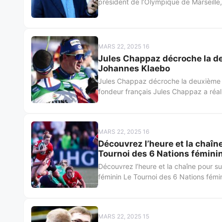
président de l’Olympique de Marseille,
MARS 22, 2025 16
Jules Chappaz décroche la deu
Johannes Klaebo
Jules Chappaz décroche la deuxième pl
fondeur français Jules Chappaz a réal
MARS 22, 2025 16
Découvrez l’heure et la chaîn
Tournoi des 6 Nations fémini
Découvrez l’heure et la chaîne pour s
féminin Le Tournoi des 6 Nations fémin
MARS 22, 2025 15