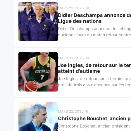
MARS 23, 2025 09
Didier Deschamps annonce de
Ligue des nations
Didier Deschamps annonce des change
quelques jours du match retour contre 
MARS 23, 2025 09
Joe Ingles, de retour sur le te
atteint d’autisme
Joe Ingles, de retour sur le terrain ap
près de trois ans d’absence sur les ter
MARS 22, 2025 16
Christophe Bouchet, ancien pré
Christophe Bouchet, ancien président d