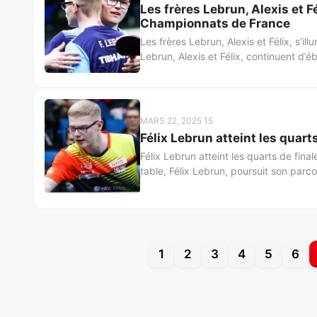
Les frères Lebrun, Alexis et F
Championnats de France
Les frères Lebrun, Alexis et Félix, s’
Lebrun, Alexis et Félix, continuent d’é
MARS 22, 2025 15
Félix Lebrun atteint les quar
Félix Lebrun atteint les quarts de fi
table, Félix Lebrun, poursuit son parco
1
2
3
4
5
6