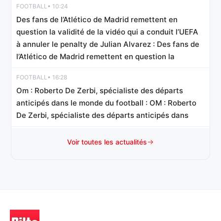
FOOTBALL
• 10:24
Des fans de l’Atlético de Madrid remettent en
question la validité de la vidéo qui a conduit l’UEFA
à annuler le penalty de Julian Alvarez : Des fans de
l’Atlético de Madrid remettent en question la
FOOTBALL
• 16:28
Om : Roberto De Zerbi, spécialiste des départs
anticipés dans le monde du football : OM : Roberto
De Zerbi, spécialiste des départs anticipés dans
TENNIS DE TABLE
• 13:46
Voir toutes les actualités
Simon Gauzy triomphe en Slovénie et relance sa
quête de points pour le classement mondial : Simon
Gauzy triomphe en Slovénie et relance sa quête de
RUGBY
• 09:46
Horaires et chaînes pour suivre les clubs français
en Challenge Cup : Horaires et chaînes pour suivre