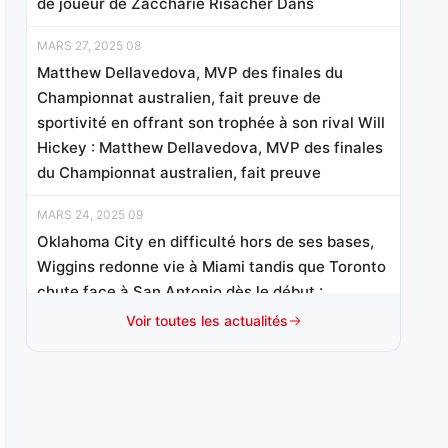
de joueur de Zaccharie Risacher Dans
MARS 27, 2025 08
Matthew Dellavedova, MVP des finales du
Championnat australien, fait preuve de
sportivité en offrant son trophée à son rival Will
Hickey : Matthew Dellavedova, MVP des finales
du Championnat australien, fait preuve
MARS 24, 2025 09
Oklahoma City en difficulté hors de ses bases,
Wiggins redonne vie à Miami tandis que Toronto
chute face à San Antonio dès le début :
Oklahoma City en difficulté hors de ses bases
Voir toutes les actualités
En ce
MARS 23, 2025 09
Joe Ingles, de retour sur le terrain après trois
ans, joue en présence de son fils atteint