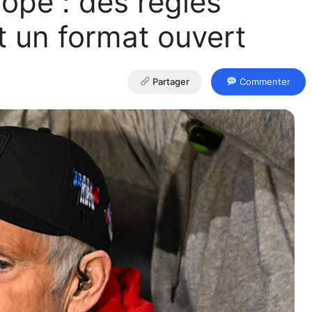
ope : des règles
t un format ouvert
Partager
Commenter