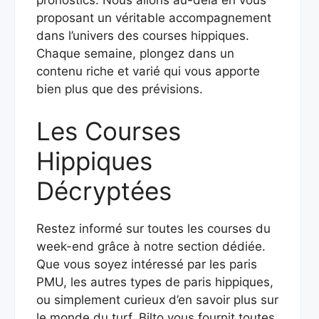
proposant un véritable accompagnement
dans l’univers des courses hippiques.
Chaque semaine, plongez dans un
contenu riche et varié qui vous apporte
bien plus que des prévisions.
Les Courses
Hippiques
Décryptées
Restez informé sur toutes les courses du
week-end grâce à notre section dédiée.
Que vous soyez intéressé par les paris
PMU, les autres types de paris hippiques,
ou simplement curieux d’en savoir plus sur
le monde du turf, Bilto vous fournit toutes