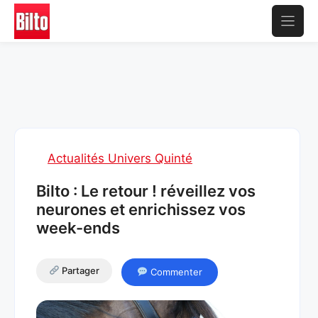
Aller
au
contenu
Actualités Univers Quinté
Bilto : Le retour ! réveillez vos
neurones et enrichissez vos
week-ends
Partager
Commenter