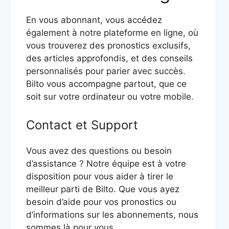
En vous abonnant, vous accédez
également à notre plateforme en ligne, où
vous trouverez des pronostics exclusifs,
des articles approfondis, et des conseils
personnalisés pour parier avec succès.
Bilto vous accompagne partout, que ce
soit sur votre ordinateur ou votre mobile.
Contact et Support
Vous avez des questions ou besoin
d’assistance ? Notre équipe est à votre
disposition pour vous aider à tirer le
meilleur parti de Bilto. Que vous ayez
besoin d’aide pour vos pronostics ou
d’informations sur les abonnements, nous
sommes là pour vous.