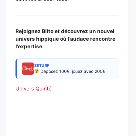
Rejoignez Bilto et découvrez un nouvel
univers hippique où l’audace rencontre
l’expertise.
ZETURF
Déposez 100€, jouez avec 200€
Univers Quinté