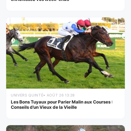
UNIVERS QUINTÉ
• AOÛT 26 13:28
Les Bons Tuyaux pour Parier Malin aux Courses :
Conseils d’un Vieux de la Vieille