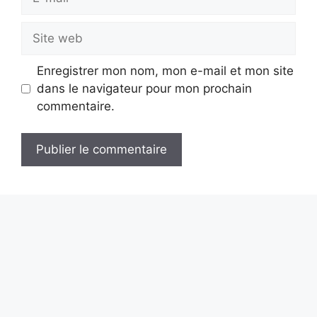
mail
Site
web
Enregistrer mon nom, mon e-mail et mon site
dans le navigateur pour mon prochain
commentaire.