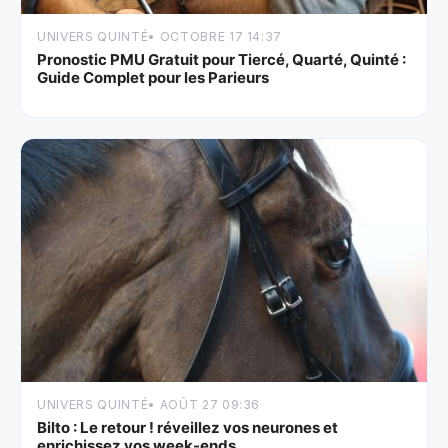
UNIVERS QUINTÉ
• OCTOBRE 17 14:37
Pronostic PMU Gratuit pour Tiercé, Quarté, Quinté :
Guide Complet pour les Parieurs
UNIVERS QUINTÉ
• AOÛT 27 09:36
Bilto : Le retour ! réveillez vos neurones et
enrichissez vos week-ends