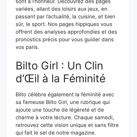
sont à l’honneur. Découvrez des pages
variées, allant des loisirs aux jeux, en
passant par l’actualité, la cuisine, et bien
sûr, le sport. Nos pages hippiques vous
offrent des analyses approfondies et des
pronostics précis pour vous guider dans
vos paris.
Bilto Girl : Un Clin
d’Œil à la Féminité
Bilto célèbre également la féminité avec
sa fameuse Bilto Girl, une rubrique qui
ajoute une touche de légèreté et de
charme à votre lecture. Chaque samedi,
retrouvez cette vision unique et sans filtre
qui fait le sel de notre magazine.