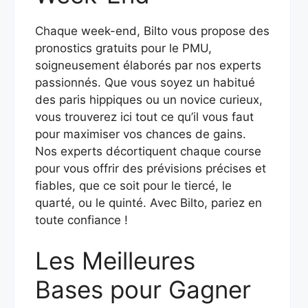
Chaque week-end, Bilto vous propose des
pronostics gratuits pour le PMU,
soigneusement élaborés par nos experts
passionnés. Que vous soyez un habitué
des paris hippiques ou un novice curieux,
vous trouverez ici tout ce qu’il vous faut
pour maximiser vos chances de gains.
Nos experts décortiquent chaque course
pour vous offrir des prévisions précises et
fiables, que ce soit pour le tiercé, le
quarté, ou le quinté. Avec Bilto, pariez en
toute confiance !
Les Meilleures
Bases pour Gagner