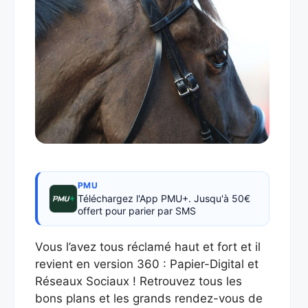
PMU
Téléchargez l'App PMU+. Jusqu'à 50€
offert pour parier par SMS
Vous l’avez tous réclamé haut et fort et il
revient en version 360 : Papier-Digital et
Réseaux Sociaux ! Retrouvez tous les
bons plans et les grands rendez-vous de