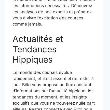
les informations nécessaires. Découvrez
les analyses de nos experts et préparez-
vous à vivre l’excitation des courses
comme jamais.
Actualités et
Tendances
Hippiques
Le monde des courses évolue
rapidement, et il est essentiel de rester à
jour. Bilto vous propose un flux constant
d’informations sur l’actualité hippique, les
tendances du moment, et les insights
exclusifs que vous ne trouverez nulle part
ailleurs. Restez connecté avec Bilto pour