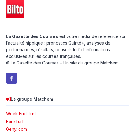
La Gazette des Courses
est votre média de référence sur
l’actualité hippique : pronostics Quinté+, analyses de
performances, résultats, conseils turf et informations
exclusives sur les courses françaises.
© La Gazette des Courses – Un site du groupe Matchem
Le groupe Matchem
Week End Turf
ParisTurf
Geny. com