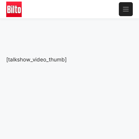
Aller
au
contenu
[talkshow_video_thumb]