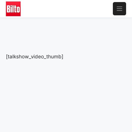
Aller
au
contenu
[talkshow_video_thumb]