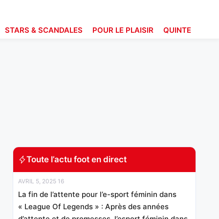
STARS & SCANDALES
POUR LE PLAISIR
QUINTE
Toute l’actu foot en direct
AVRIL 5, 2025 16
La fin de l’attente pour l’e-sport féminin dans
« League Of Legends » : Après des années
d’attente et de promesses, l’esport féminin dans