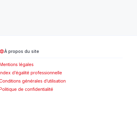
de La
AVRIL 4, 2025 09
Le bureau des arbitres explique le but annulé à
Angers pour « obstruction sur le gardien » lors
de la finale de la Ligue Magnus : Le bureau des
arbitres explique le but annulé à Angers
À propos du site
AVRIL 3, 2025 15
Mentions légales
La médiation entre la LFP et DAZN étendue
Index d’égalité professionnelle
jusqu’au 10 avril : Les discussions entre la Ligue
Conditions générales d’utilisation
de Football Professionnel (LFP) et
Politique de confidentialité
AVRIL 3, 2025 10
Lander Loockx, le coureur belge, s’impose à
Paris-Camembert face au Français Paul Seixas :
Lander Loockx, le coureur belge, s’impose à
Paris-Camembert face au