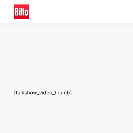
Aller
au
contenu
[talkshow_video_thumb]