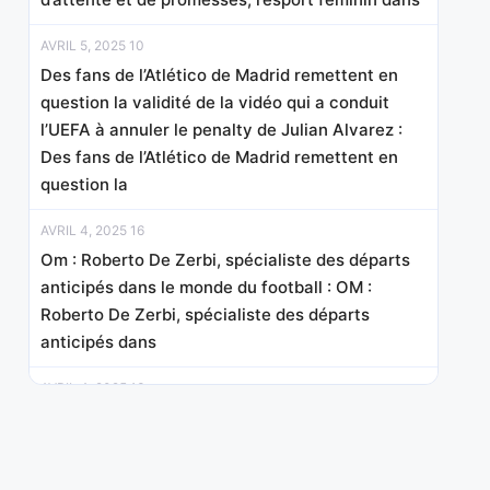
AVRIL 5, 2025 10
Des fans de l’Atlético de Madrid remettent en
question la validité de la vidéo qui a conduit
l’UEFA à annuler le penalty de Julian Alvarez :
Des fans de l’Atlético de Madrid remettent en
question la
AVRIL 4, 2025 16
Om : Roberto De Zerbi, spécialiste des départs
anticipés dans le monde du football : OM :
Roberto De Zerbi, spécialiste des départs
anticipés dans
AVRIL 4, 2025 13
Simon Gauzy triomphe en Slovénie et relance sa
quête de points pour le classement mondial :
Simon Gauzy triomphe en Slovénie et relance sa