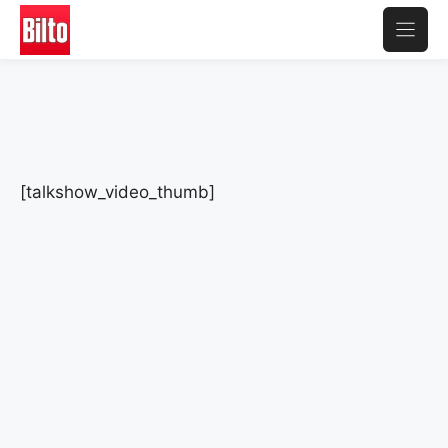
Aller
au
contenu
[talkshow_video_thumb]