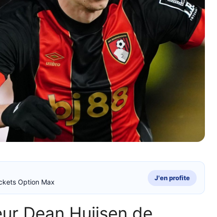
J'en profite
ckets Option Max
ur Dean Huijsen de