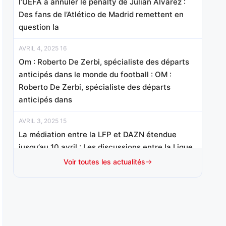
l’UEFA à annuler le penalty de Julian Alvarez :
Des fans de l’Atlético de Madrid remettent en
question la
AVRIL 4, 2025 16
Om : Roberto De Zerbi, spécialiste des départs
anticipés dans le monde du football : OM :
Roberto De Zerbi, spécialiste des départs
anticipés dans
AVRIL 3, 2025 15
La médiation entre la LFP et DAZN étendue
jusqu’au 10 avril : Les discussions entre la Ligue
de Football Professionnel (LFP) et
Voir toutes les actualités
AVRIL 3, 2025 09
La FFF a vendu 11 300 billets pour le choc
Espagne-France en demi-finale de la Ligue des
nations : La FFF a vendu 11 300 billets pour le