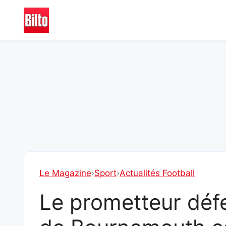
Aller
au
contenu
Le Magazine
›
Sport
›
Actualités Football
Le prometteur déf