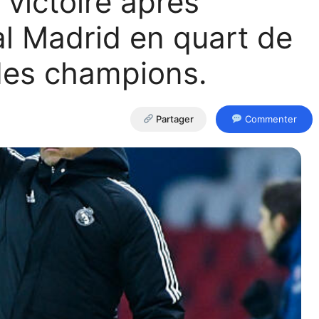
 victoire après
eal Madrid en quart de
 des champions.
Partager
Commenter