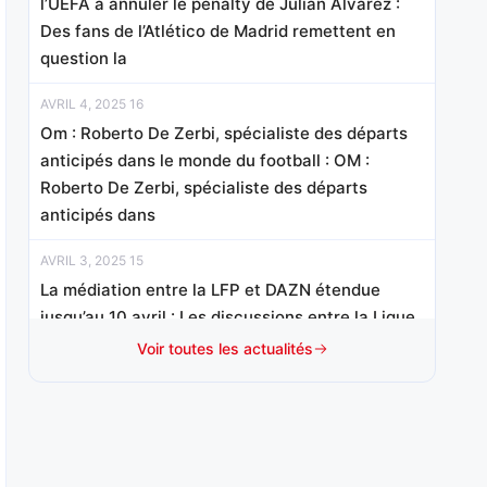
l’UEFA à annuler le penalty de Julian Alvarez :
Des fans de l’Atlético de Madrid remettent en
question la
AVRIL 4, 2025 16
Om : Roberto De Zerbi, spécialiste des départs
anticipés dans le monde du football : OM :
Roberto De Zerbi, spécialiste des départs
anticipés dans
AVRIL 3, 2025 15
La médiation entre la LFP et DAZN étendue
jusqu’au 10 avril : Les discussions entre la Ligue
de Football Professionnel (LFP) et
Voir toutes les actualités
AVRIL 3, 2025 09
La FFF a vendu 11 300 billets pour le choc
Espagne-France en demi-finale de la Ligue des
nations : La FFF a vendu 11 300 billets pour le