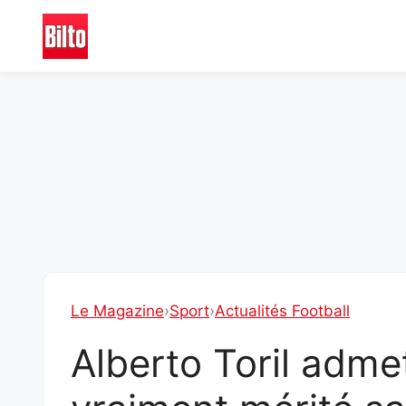
Aller
au
contenu
Le Magazine
›
Sport
›
Actualités Football
Alberto Toril adme