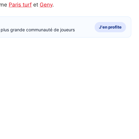
omme
Paris turf
et
Geny
.
J'en profite
la plus grande communauté de joueurs