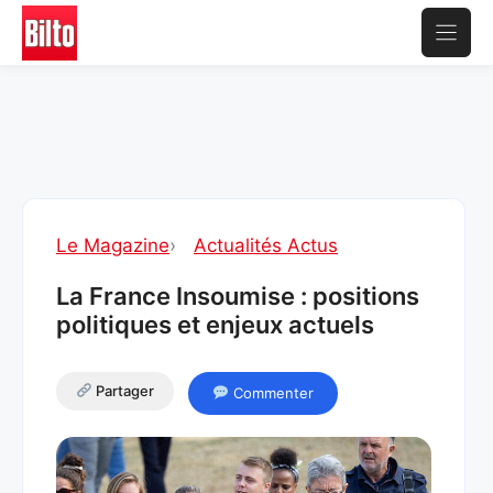
Aller
au
contenu
Le Magazine
›
Actualités Actus
La France Insoumise : positions
politiques et enjeux actuels
Partager
Commenter