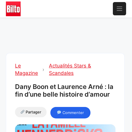
Aller
au
contenu
Le
Actualités Stars &
›
Magazine
Scandales
Dany Boon et Laurence Arné : la
fin d’une belle histoire d’amour
Partager
Commenter