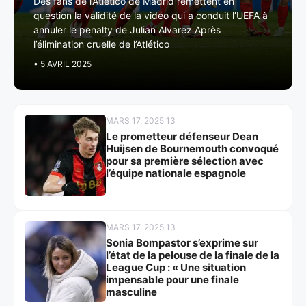
Des fans de l’Atlético de Madrid remettent en
question la validité de la vidéo qui a conduit l’UEFA à
annuler le penalty de Julian Alvarez Après
l’élimination cruelle de l’Atlético
• 5 AVRIL 2025
MARS 17, 2025 13
Le prometteur défenseur Dean
Huijsen de Bournemouth convoqué
pour sa première sélection avec
l’équipe nationale espagnole
MARS 17, 2025 13
Sonia Bompastor s’exprime sur
l’état de la pelouse de la finale de la
League Cup : « Une situation
impensable pour une finale
masculine