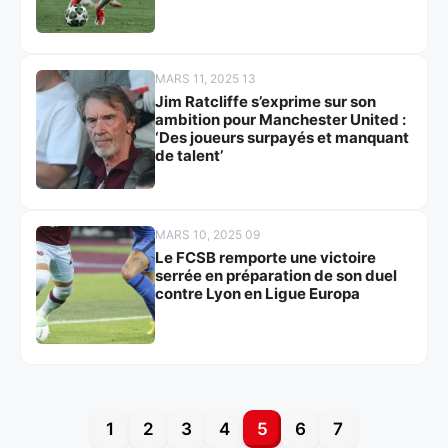
MARS 11, 2025 13
Jim Ratcliffe s’exprime sur son
ambition pour Manchester United :
‘Des joueurs surpayés et manquant
de talent’
MARS 10, 2025 09
Le FCSB remporte une victoire
serrée en préparation de son duel
contre Lyon en Ligue Europa
1
2
3
4
5
6
7