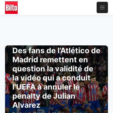
Aller
au
contenu
Des fans de l’Atlético de
Madrid remettent en
question la validité de
la vidéo qui a conduit
l’UEFA à annuler le
penalty de Julian
Alvarez