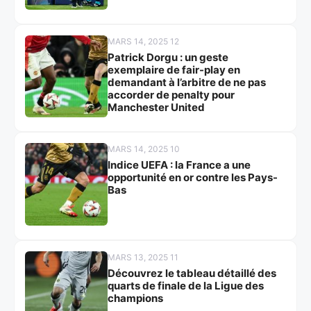
MARS 14, 2025 12
Patrick Dorgu : un geste
exemplaire de fair-play en
demandant à l’arbitre de ne pas
accorder de penalty pour
Manchester United
MARS 14, 2025 10
Indice UEFA : la France a une
opportunité en or contre les Pays-
Bas
MARS 13, 2025 11
Découvrez le tableau détaillé des
quarts de finale de la Ligue des
champions