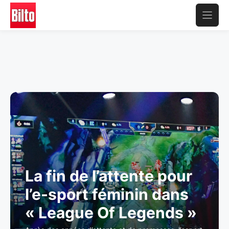
Aller
au
contenu
La fin de l’attente pour
l’e-sport féminin dans
« League Of Legends »