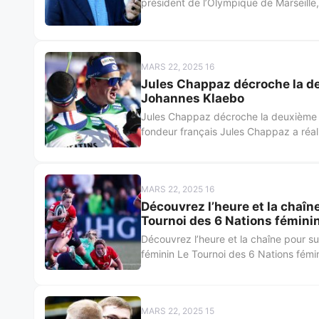
président de l’Olympique de Marseille,
MARS 22, 2025 16
Jules Chappaz décroche la deu
Johannes Klaebo
Jules Chappaz décroche la deuxième pl
fondeur français Jules Chappaz a réal
MARS 22, 2025 16
Découvrez l’heure et la chaîn
Tournoi des 6 Nations fémini
Découvrez l’heure et la chaîne pour s
féminin Le Tournoi des 6 Nations fémin
MARS 22, 2025 15