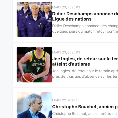
MARS 23, 2025 09
Didier Deschamps annonce de
Ligue des nations
Didier Deschamps annonce des change
quelques jours du match retour contre 
MARS 23, 2025 09
Joe Ingles, de retour sur le te
atteint d’autisme
Joe Ingles, de retour sur le terrain ap
près de trois ans d’absence sur les ter
MARS 22, 2025 16
Christophe Bouchet, ancien pré
Christophe Bouchet, ancien président d