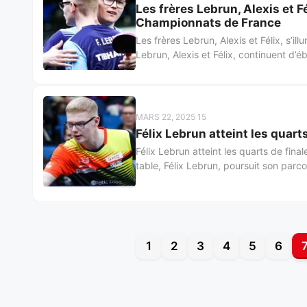
Les frères Lebrun, Alexis et F
Championnats de France
Les frères Lebrun, Alexis et Félix, s’
Lebrun, Alexis et Félix, continuent d’é
MARS 22, 2025 15
Félix Lebrun atteint les quar
Félix Lebrun atteint les quarts de fi
table, Félix Lebrun, poursuit son parco
1
2
3
4
5
6